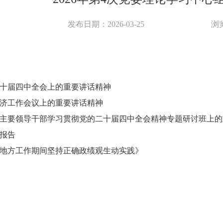
发布日期：2026-03-25
浏
十届四中全会
上
的重要讲话精神
济工作会议上的重要讲话精神
主要领导干部学习贯彻党的二十届四中全会精神专题研讨班上的
报告
地方工作期间坚持正确政绩观生动实践》